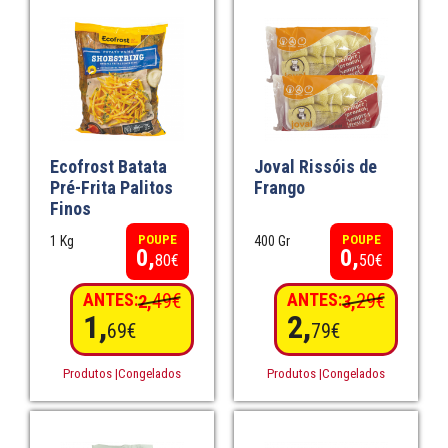
Ecofrost Batata
Joval Rissóis de
Pré-Frita Palitos
Frango
Finos
POUPE
POUPE
1 Kg
400 Gr
0,
0,
80€
50€
ANTES:
49€
ANTES:
29€
2,
3,
1,
2,
69€
79€
Produtos |Congelados
Produtos |Congelados