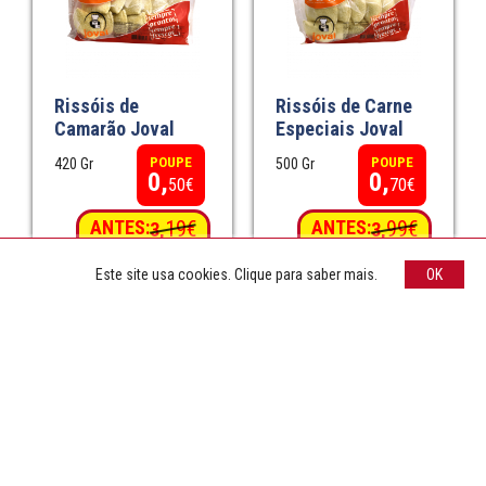
Rissóis de
Rissóis de Carne
Camarão Joval
Especiais Joval
POUPE
POUPE
420 Gr
500 Gr
0,
0,
50€
70€
ANTES:
19€
ANTES:
99€
3,
3,
2,
3,
69€
29€
Este site usa cookies. Clique para saber mais.
OK
Produtos |Congelados
Produtos |Congelados