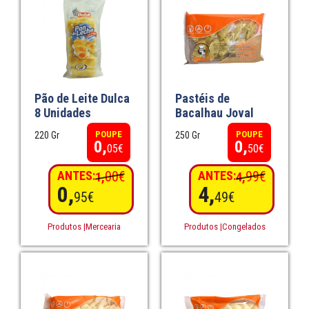
Pão de Leite Dulca
Pastéis de
8 Unidades
Bacalhau Joval
POUPE
POUPE
220 Gr
250 Gr
0,
0,
05€
50€
ANTES:
00€
ANTES:
99€
1,
4,
0,
4,
95€
49€
Produtos |Mercearia
Produtos |Congelados