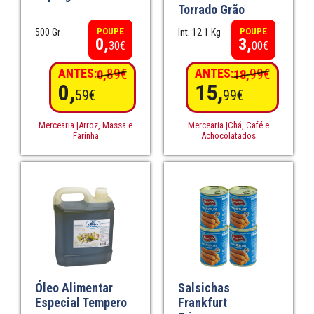
Torrado Grão
POUPE
POUPE
500 Gr
Int. 12 1 Kg
0,
3,
30€
00€
ANTES:
89€
ANTES:
99€
0,
18,
0,
15,
59€
99€
Mercearia |Arroz, Massa e
Mercearia |Chá, Café e
Farinha
Achocolatados
Óleo Alimentar
Salsichas
Especial Tempero
Frankfurt