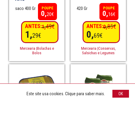
POUPE
POUPE
saco 400 Gr
420 Gr
0,
0,
20€
16€
ANTES:
49€
ANTES:
85€
1,
0,
1,
0,
29€
69€
Mercearia |Bolachas e
Mercearia |Conservas,
Bolos
Salsichas e Legumes
Este site usa cookies. Clique para saber mais.
OK
Atum Bom Petisco
Arroz agulha
em Óleo de
Caçarola
Girassol
POUPE
1 Kg