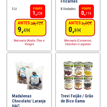
Fricarnes
POUPE
POUPE
5 Lt
8 Unidades
1,
0,
23€
11€
ANTES:
72€
ANTES:
00€
10,
1,
9,
0,
49€
89€
Mercearia |Azeite, Óleo e
Mercearia |Conservas,
Vinagre
Salsichas e Legumes
Madalenas
Trevi Feijão / Grão
Chocolate/ Laranja
de Bico Gama
HAC