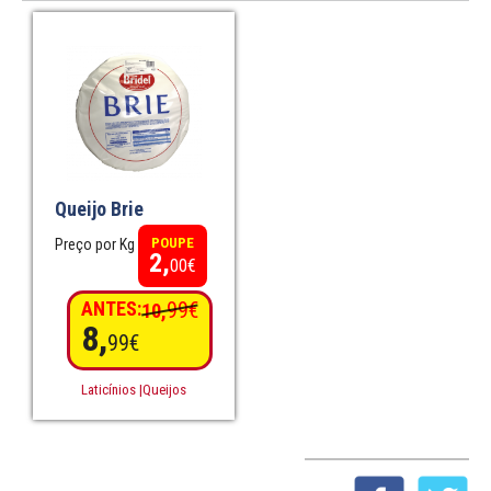
Queijo Brie
POUPE
Preço por Kg
2,
00€
ANTES:
99€
10,
8,
99€
Laticínios |Queijos